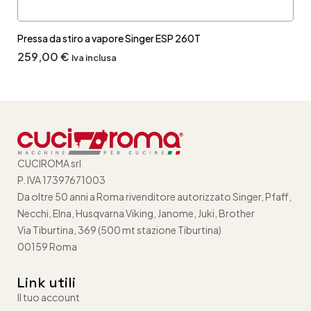
Pressa da stiro a vapore Singer ESP 260T
259,00
€
Iva inclusa
CUCIROMA srl
P. IVA 17397671003
Da oltre 50 anni a Roma rivenditore autorizzato Singer, Pfaff,
Necchi, Elna, Husqvarna Viking, Janome, Juki, Brother
Via Tiburtina, 369 (500 mt stazione Tiburtina)
00159 Roma
Link utili
Il tuo account