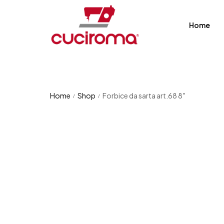
Home
Home
Shop
Forbice da sarta art.68 8″
/
/