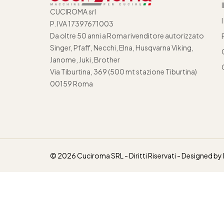
CUCIROMA srl
P. IVA 17397671003
Da oltre 50 anni a Roma rivenditore autorizzato
Singer, Pfaff, Necchi, Elna, Husqvarna Viking,
Janome, Juki, Brother
Via Tiburtina, 369 (500 mt stazione Tiburtina)
00159 Roma
© 2026 Cuciroma SRL - Diritti Riservati - Designed by