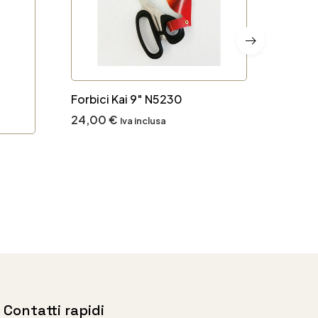
Forbici Kai 9″ N5230
Forbic
24,00
€
29,0
Iva inclusa
Contatti rapidi