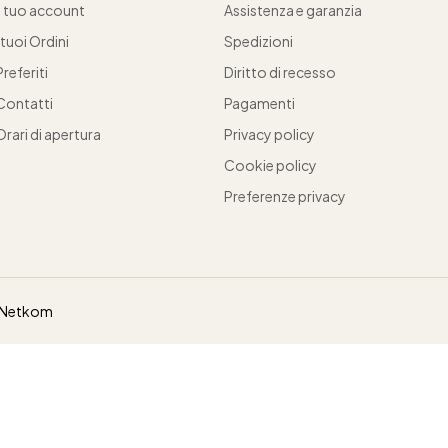
Il tuo account
Assistenza e garanzia
I tuoi Ordini
Spedizioni
Preferiti
Diritto di recesso
Contatti
Pagamenti
Orari di apertura
Privacy policy
Cookie policy
Preferenze privacy
Netkom
Le tue preferenze relative alla privacy