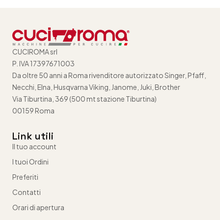
CUCIROMA srl
P. IVA 17397671003
Da oltre 50 anni a Roma rivenditore autorizzato Singer, Pfaff,
Necchi, Elna, Husqvarna Viking, Janome, Juki, Brother
Via Tiburtina, 369 (500 mt stazione Tiburtina)
00159 Roma
Link utili
Il tuo account
I tuoi Ordini
Preferiti
Contatti
Orari di apertura