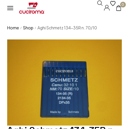
0
Home
Shop
Aghi Schmetz 134-35R n. 70/10
/
/