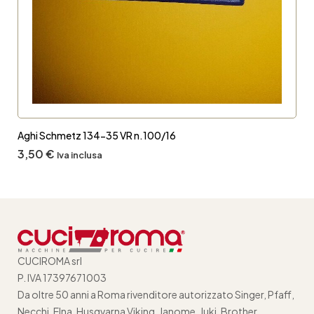
Aghi Schmetz 134-35 VR n.100/16
3,50
€
Iva inclusa
CUCIROMA srl
P. IVA 17397671003
Da oltre 50 anni a Roma rivenditore autorizzato Singer, Pfaff,
Necchi, Elna, Husqvarna Viking, Janome, Juki, Brother