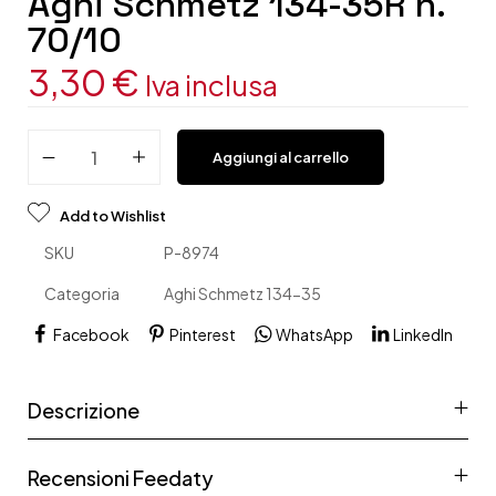
Aghi Schmetz 134-35R n.
70/10
3,30
€
Iva inclusa
Aggiungi al carrello
Add to Wishlist
SKU
P-8974
Categoria
Aghi Schmetz 134-35
Facebook
Pinterest
WhatsApp
LinkedIn
Descrizione
Recensioni Feedaty