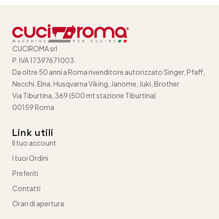
CUCIROMA srl
P. IVA 17397671003
Da oltre 50 anni a Roma rivenditore autorizzato Singer, Pfaff,
Necchi, Elna, Husqvarna Viking, Janome, Juki, Brother
Via Tiburtina, 369 (500 mt stazione Tiburtina)
00159 Roma
Link utili
Il tuo account
I tuoi Ordini
Preferiti
Contatti
Orari di apertura