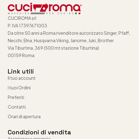
CUCIROMA srl
P. IVA 17397671003
Da oltre 50 anni a Roma rivenditore autorizzato Singer, Pfaff,
Necchi, Elna, Husqvarna Viking, Janome, Juki, Brother
Via Tiburtina, 369 (500 mt stazione Tiburtina)
00159 Roma
Link utili
Il tuo account
I tuoi Ordini
Preferiti
Contatti
Orari di apertura
Condizioni di vendita
Assistenza e garanzia