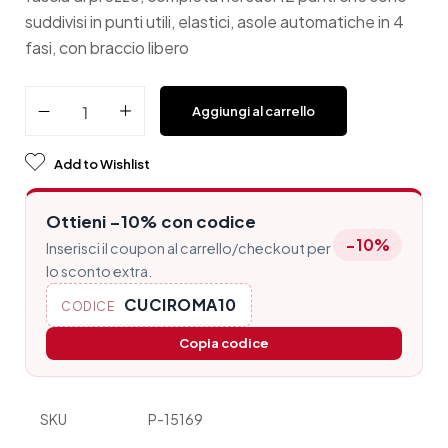
suddivisi in punti utili, elastici, asole automatiche in 4
fasi, con braccio libero
Aggiungi al carrello
Add to Wishlist
Ottieni −10% con codice
−10%
Inserisci il coupon al carrello/checkout per
lo sconto extra.
CUCIROMA10
CODICE
Copia codice
SKU
P-15169