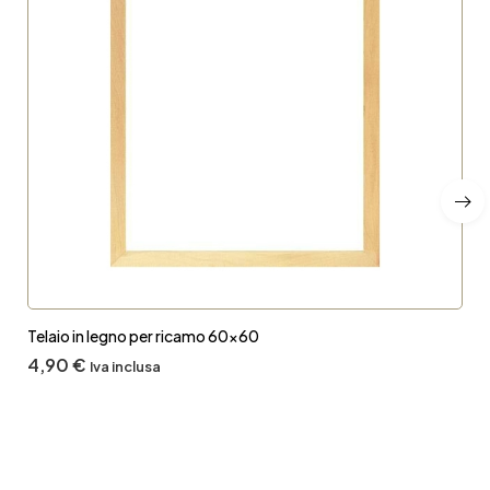
Telaio in legno per ricamo 60×60
4,90
€
Iva inclusa