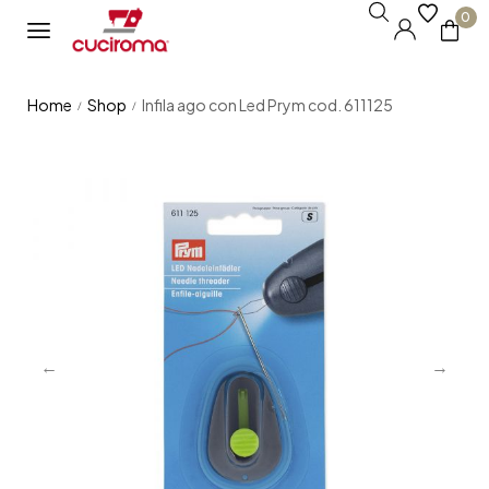
0
Home
Shop
Infila ago con Led Prym cod. 611125
/
/