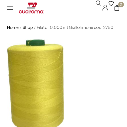
0
Home
Shop
Filato 10.000 mt Giallo limone cod. 2750
/
/